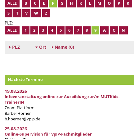
ALLE
B
C
E
F
G
H
K
L
M
O
P
R
S
T
V
W
Z
PLZ:
ALLE
1
2
3
4
5
6
7
8
9
A
C
N
PLZ
Ort
Name
(0)
Nächste Termine
19.08.2026
Infoveranstaltung online zur Ausbildung zur/m MUTKids-
TrainerIN
Zoom-Plattform
Bärbel Hörner
b.hoerner@vpip.de
25.08.2026
Online-Supervision für VpIP-Fachmitglieder