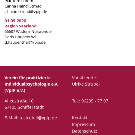
Plattform Zoom
Carina Haindl Strnad
c.haindlstrnad@vpip.de
01.09.2026
Region Saarland
66687 Wadern-Noswendel
Doris Haupenthal
d.haupenthal@vpip.de
Verein für praktizierte
Vorsitzende:
Individualpsychologie e.V.
Ulrike Strubel
(VpIP e.V.)
Alleestraße 16
Tel.:
06235 - 77 07
67105 Schifferstadt
E-Mail:
u.strubel@vpip.de
Kontakt
Impressum
Datenschutz