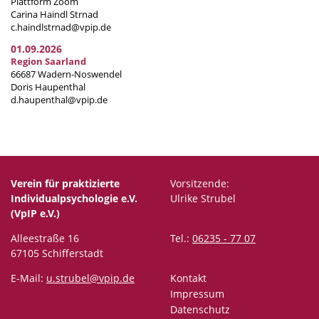
Plattform Zoom
Carina Haindl Strnad
c.haindlstrnad@vpip.de
01.09.2026
Region Saarland
66687 Wadern-Noswendel
Doris Haupenthal
d.haupenthal@vpip.de
Verein für praktizierte
Vorsitzende:
Individualpsychologie e.V.
Ulrike Strubel
(VpIP e.V.)
Alleestraße 16
Tel.:
06235 - 77 07
67105 Schifferstadt
E-Mail:
u.strubel@vpip.de
Kontakt
Impressum
Datenschutz