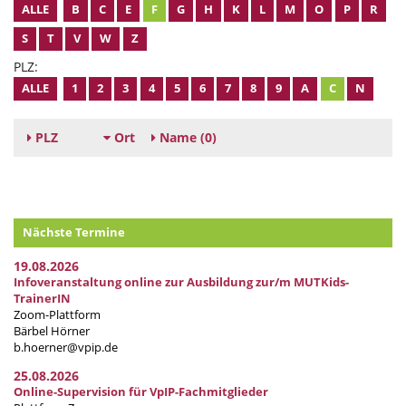
ALLE
B
C
E
F
G
H
K
L
M
O
P
R
S
T
V
W
Z
PLZ:
ALLE
1
2
3
4
5
6
7
8
9
A
C
N
PLZ
Ort
Name
(0)
Nächste Termine
19.08.2026
Infoveranstaltung online zur Ausbildung zur/m MUTKids-
TrainerIN
Zoom-Plattform
Bärbel Hörner
b.hoerner@vpip.de
25.08.2026
Online-Supervision für VpIP-Fachmitglieder