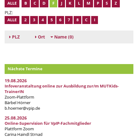
ALLE
B
C
D
F
J
K
L
M
P
S
Z
PLZ:
ALLE
2
3
4
5
6
7
8
C
I
PLZ
Ort
Name
(0)
Nächste Termine
19.08.2026
Infoveranstaltung online zur Ausbildung zur/m MUTKids-
TrainerIN
Zoom-Plattform
Bärbel Hörner
b.hoerner@vpip.de
25.08.2026
Online-Supervision für VpIP-Fachmitglieder
Plattform Zoom
Carina Haindl Strnad