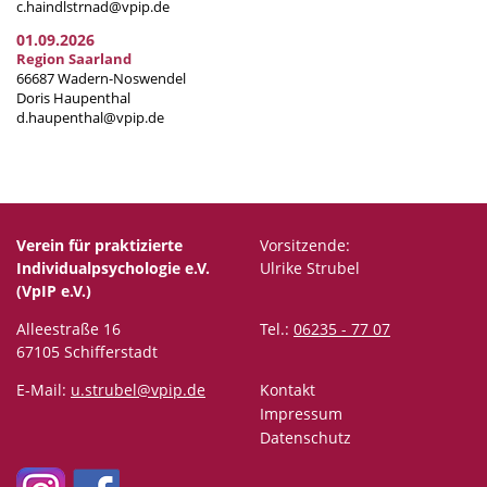
c.haindlstrnad@vpip.de
01.09.2026
Region Saarland
66687 Wadern-Noswendel
Doris Haupenthal
d.haupenthal@vpip.de
Verein für praktizierte
Vorsitzende:
Individualpsychologie e.V.
Ulrike Strubel
(VpIP e.V.)
Alleestraße 16
Tel.:
06235 - 77 07
67105 Schifferstadt
E-Mail:
u.strubel@vpip.de
Kontakt
Impressum
Datenschutz