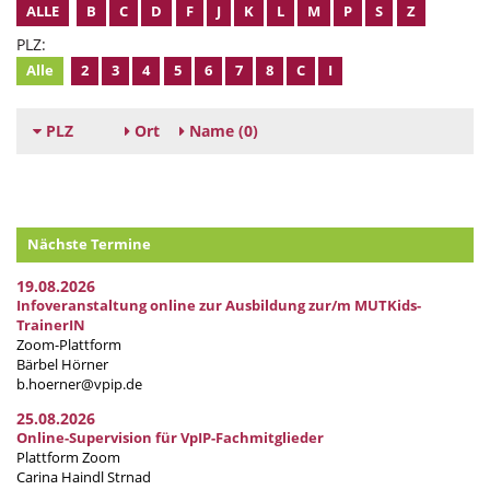
ALLE
B
C
D
F
J
K
L
M
P
S
Z
PLZ:
Alle
2
3
4
5
6
7
8
C
I
PLZ
Ort
Name
(0)
Nächste Termine
19.08.2026
Infoveranstaltung online zur Ausbildung zur/m MUTKids-
TrainerIN
Zoom-Plattform
Bärbel Hörner
b.hoerner@vpip.de
25.08.2026
Online-Supervision für VpIP-Fachmitglieder
Plattform Zoom
Carina Haindl Strnad