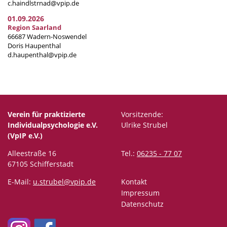
c.haindlstrnad@vpip.de
01.09.2026
Region Saarland
66687 Wadern-Noswendel
Doris Haupenthal
d.haupenthal@vpip.de
Verein für praktizierte
Vorsitzende:
Individualpsychologie e.V.
Ulrike Strubel
(VpIP e.V.)
Alleestraße 16
Tel.:
06235 - 77 07
67105 Schifferstadt
E-Mail:
u.strubel@vpip.de
Kontakt
Impressum
Datenschutz