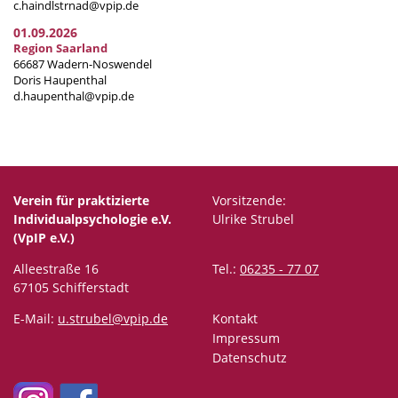
c.haindlstrnad@vpip.de
01.09.2026
Region Saarland
66687 Wadern-Noswendel
Doris Haupenthal
d.haupenthal@vpip.de
Verein für praktizierte
Vorsitzende:
Individualpsychologie e.V.
Ulrike Strubel
(VpIP e.V.)
Alleestraße 16
Tel.:
06235 - 77 07
67105 Schifferstadt
E-Mail:
u.strubel@vpip.de
Kontakt
Impressum
Datenschutz