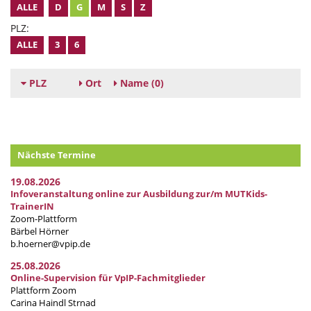
ALLE
D
G
M
S
Z
PLZ:
ALLE
3
6
PLZ
Ort
Name
(0)
Nächste Termine
19.08.2026
Infoveranstaltung online zur Ausbildung zur/m MUTKids-
TrainerIN
Zoom-Plattform
Bärbel Hörner
b.hoerner@vpip.de
25.08.2026
Online-Supervision für VpIP-Fachmitglieder
Plattform Zoom
Carina Haindl Strnad