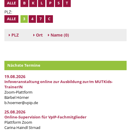
ALLE
B
K
L
P
S
T
PLZ:
ALLE
3
4
7
C
PLZ
Ort
Name
(0)
Nächste Termine
19.08.2026
Infoveranstaltung online zur Ausbildung zur/m MUTKids-
TrainerIN
Zoom-Plattform
Bärbel Hörner
b.hoerner@vpip.de
25.08.2026
Online-Supervision für VpIP-Fachmitglieder
Plattform Zoom
Carina Haindl Strnad