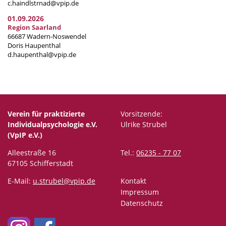
c.haindlstrnad@vpip.de
01.09.2026
Region Saarland
66687 Wadern-Noswendel
Doris Haupenthal
d.haupenthal@vpip.de
Verein für praktizierte
Vorsitzende:
Individualpsychologie e.V.
Ulrike Strubel
(VpIP e.V.)
Alleestraße 16
Tel.:
06235 - 77 07
67105 Schifferstadt
E-Mail:
u.strubel@vpip.de
Kontakt
Impressum
Datenschutz