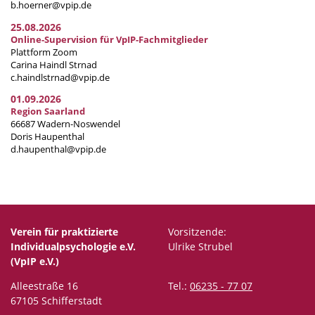
b.hoerner@vpip.de
25.08.2026
Online-Supervision für VpIP-Fachmitglieder
Plattform Zoom
Carina Haindl Strnad
c.haindlstrnad@vpip.de
01.09.2026
Region Saarland
66687 Wadern-Noswendel
Doris Haupenthal
d.haupenthal@vpip.de
Verein für praktizierte
Vorsitzende:
Individualpsychologie e.V.
Ulrike Strubel
(VpIP e.V.)
Alleestraße 16
Tel.:
06235 - 77 07
67105 Schifferstadt