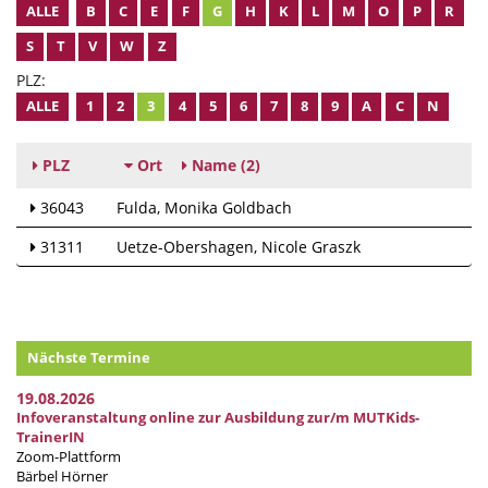
ALLE
B
C
E
F
G
H
K
L
M
O
P
R
S
T
V
W
Z
PLZ:
ALLE
1
2
3
4
5
6
7
8
9
A
C
N
PLZ
Ort
Name
(2)
36043
Fulda
Monika Goldbach
31311
Uetze-Obershagen
Nicole Graszk
Nächste Termine
19.08.2026
Infoveranstaltung online zur Ausbildung zur/m MUTKids-
TrainerIN
Zoom-Plattform
Bärbel Hörner