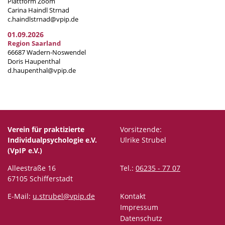
Plattform Zoom
Carina Haindl Strnad
c.haindlstrnad@vpip.de
01.09.2026
Region Saarland
66687 Wadern-Noswendel
Doris Haupenthal
d.haupenthal@vpip.de
Verein für praktizierte
Vorsitzende:
Individualpsychologie e.V.
Ulrike Strubel
(VpIP e.V.)
Alleestraße 16
Tel.:
06235 - 77 07
67105 Schifferstadt
E-Mail:
u.strubel@vpip.de
Kontakt
Impressum
Datenschutz