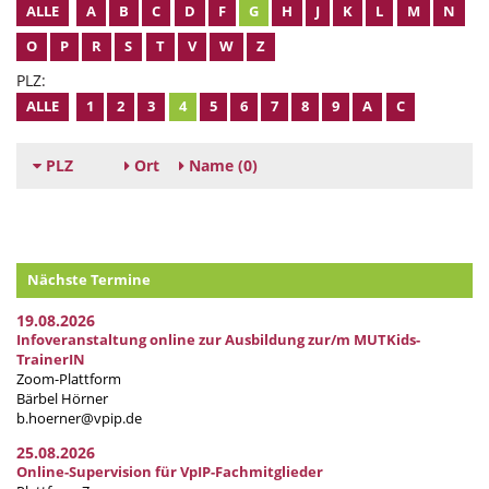
ALLE
A
B
C
D
F
G
H
J
K
L
M
N
O
P
R
S
T
V
W
Z
PLZ:
ALLE
1
2
3
4
5
6
7
8
9
A
C
PLZ
Ort
Name
(0)
Nächste Termine
19.08.2026
Infoveranstaltung online zur Ausbildung zur/m MUTKids-
TrainerIN
Zoom-Plattform
Bärbel Hörner
b.hoerner@vpip.de
25.08.2026
Online-Supervision für VpIP-Fachmitglieder