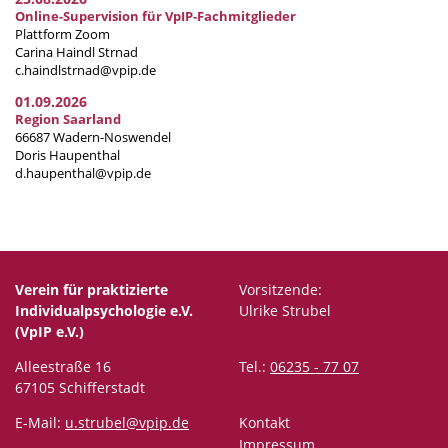
Online-Supervision für VpIP-Fachmitglieder
Plattform Zoom
Carina Haindl Strnad
c.haindlstrnad@vpip.de
01.09.2026
Region Saarland
66687 Wadern-Noswendel
Doris Haupenthal
d.haupenthal@vpip.de
Verein für praktizierte
Vorsitzende:
Individualpsychologie e.V.
Ulrike Strubel
(VpIP e.V.)
Alleestraße 16
Tel.:
06235 - 77 07
67105 Schifferstadt
E-Mail:
u.strubel@vpip.de
Kontakt
Impressum