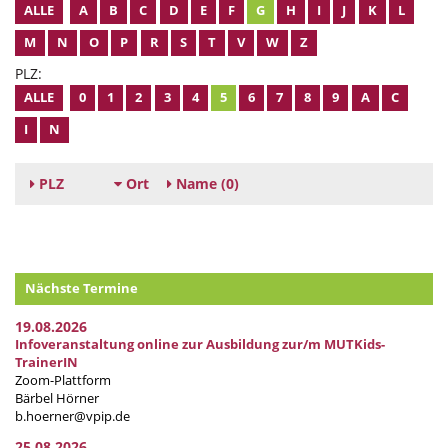
ALLE
A
B
C
D
E
F
G
H
I
J
K
L
M
N
O
P
R
S
T
V
W
Z
PLZ:
ALLE
0
1
2
3
4
5
6
7
8
9
A
C
I
N
PLZ
Ort
Name
(0)
Nächste Termine
19.08.2026
Infoveranstaltung online zur Ausbildung zur/m MUTKids-
TrainerIN
Zoom-Plattform
Bärbel Hörner
b.hoerner@vpip.de
25.08.2026