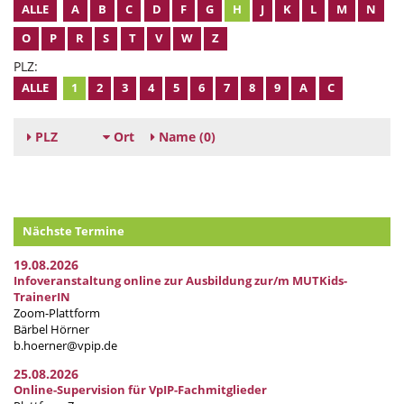
ALLE
A
B
C
D
F
G
H
J
K
L
M
N
O
P
R
S
T
V
W
Z
PLZ:
ALLE
1
2
3
4
5
6
7
8
9
A
C
PLZ
Ort
Name
(0)
Nächste Termine
19.08.2026
Infoveranstaltung online zur Ausbildung zur/m MUTKids-
TrainerIN
Zoom-Plattform
Bärbel Hörner
b.hoerner@vpip.de
25.08.2026
Online-Supervision für VpIP-Fachmitglieder