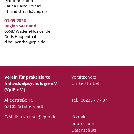
Plattform Zoom
Carina Haindl Strnad
c.haindlstrnad@vpip.de
01.09.2026
Region Saarland
66687 Wadern-Noswendel
Doris Haupenthal
d.haupenthal@vpip.de
Verein für praktizierte
Vorsitzende:
Individualpsychologie e.V.
Ulrike Strubel
(VpIP e.V.)
Alleestraße 16
Tel.:
06235 - 77 07
67105 Schifferstadt
E-Mail:
u.strubel@vpip.de
Kontakt
Impressum
Datenschutz