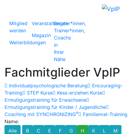
Mitglied
Veranstaltungen
Berater*innen,
werden
Trainer*innen,
Magazin
Coachs
Weiterbildungen
in
Ihrer
Nähe
Fachmitglieder VpIP
Individualpsychologische Beratung
Encouraging-
Training
STEP Kurse
Kess-erziehen Kurse
Ermutigungstraining für Erwachsene
Ermutigungstraining für Kinder / Jugendliche
®
Coaching mit SYNCHRONIZING
Familienrat-Training
Name:
Alle
B
C
E
F
G
H
K
L
M