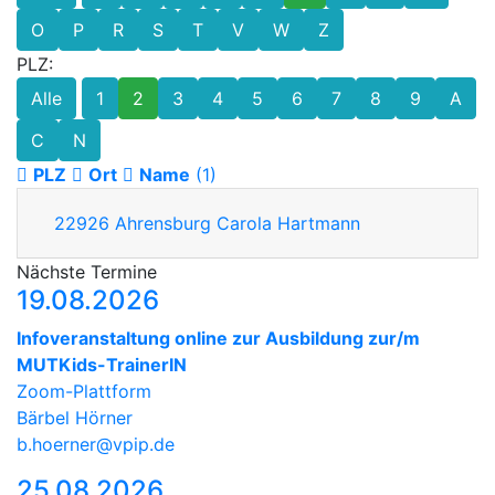
O
P
R
S
T
V
W
Z
PLZ:
Alle
1
2
3
4
5
6
7
8
9
A
C
N
PLZ
Ort
Name
(1)
22926
Ahrensburg
Carola Hartmann
Nächste Termine
19.08.2026
Infoveranstaltung online zur Ausbildung zur/m
MUTKids-TrainerIN
Zoom-Plattform
Bärbel Hörner
b.hoerner@vpip.de
25.08.2026