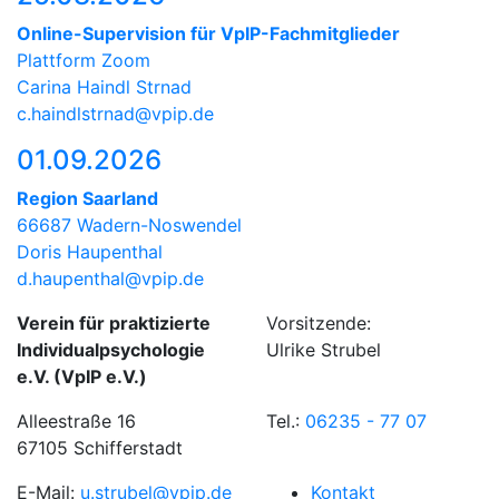
Online-Supervision für VpIP-Fachmitglieder
Plattform Zoom
Carina Haindl Strnad
c.haindlstrnad@vpip.de
01.09.2026
Region Saarland
66687 Wadern-Noswendel
Doris Haupenthal
d.haupenthal@vpip.de
Verein für praktizierte
Vorsitzende:
Individualpsychologie
Ulrike Strubel
e.V. (VpIP e.V.)
Alleestraße 16
Tel.:
06235 - 77 07
67105 Schifferstadt
E-Mail:
u.strubel@vpip.de
Kontakt