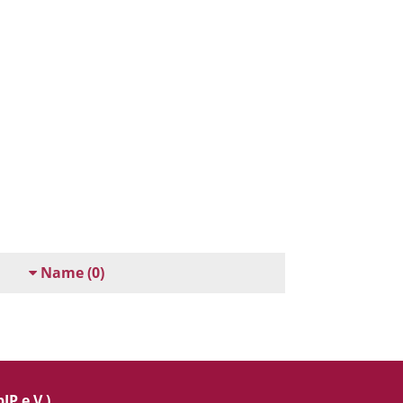
Name
(0)
IP e.V.)