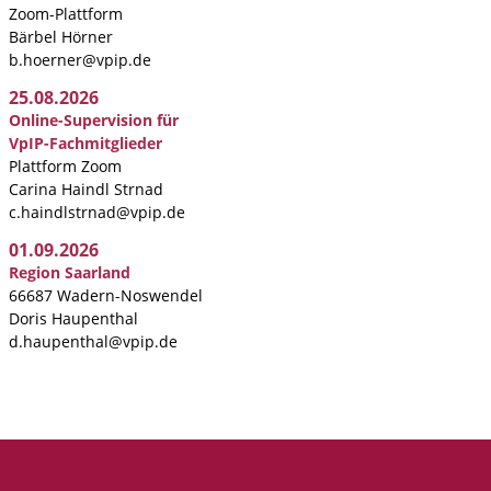
Zoom-Plattform
Bärbel Hörner
b.hoerner@vpip.de
25.08.2026
Online-Supervision für
VpIP-Fachmitglieder
Plattform Zoom
Carina Haindl Strnad
c.haindlstrnad@vpip.de
01.09.2026
Region Saarland
66687 Wadern-Noswendel
Doris Haupenthal
d.haupenthal@vpip.de