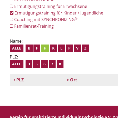
Ermutigungstraining für Erwachsene
Ermutigungstraining für Kinder / Jugendliche
®
Coaching mit SYNCHRONIZING
Familienrat-Training
Name:
ALLE
B
F
H
K
L
P
V
Z
PLZ:
ALLE
3
5
6
7
8
PLZ
Ort
Verein für praktizierte Individualpsychologie e.V. (Vp