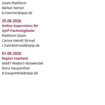
Zoom-Plattform
Bärbel Hörner
b.hoerner@vpip.de
25.08.2026
Online-Supervision für
VpIP-Fachmitglieder
Plattform Zoom
Carina Haindl Strnad
c.haindlstrnad@vpip.de
01.09.2026
Region Saarland
66687 Wadern-Noswendel
Doris Haupenthal
d.haupenthal@vpip.de