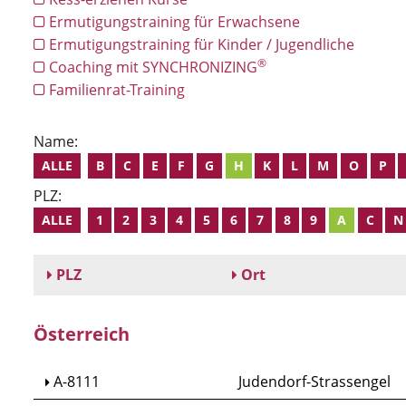
Ermutigungstraining für Erwachsene
Ermutigungstraining für Kinder / Jugendliche
®
Coaching mit SYNCHRONIZING
Familienrat-Training
Name:
ALLE
B
C
E
F
G
H
K
L
M
O
P
PLZ:
ALLE
1
2
3
4
5
6
7
8
9
A
C
N
PLZ
Ort
Österreich
A-8111
Judendorf-Strassengel