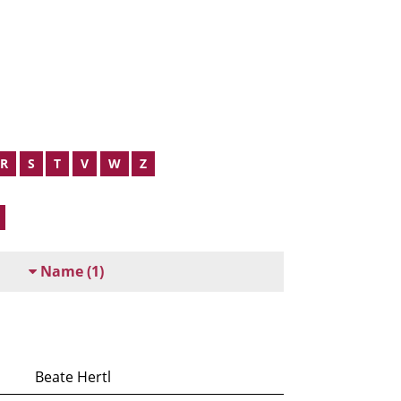
R
S
T
V
W
Z
Name
(1)
Beate Hertl