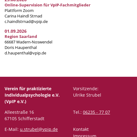
Online-Supervision für VpIP-Fachmitglieder
Plattform Zoom
Carina Haindl Strnad
c.haindlstrnad@vpip.de
01.09.2026
Region Saarland
66687 Wadern-Noswendel
Doris Haupenthal
d.haupenthal@vpip.de
Verein für praktizierte
Vorsitzende:
Individualpsychologie e.V.
Ulrike Strubel
(VpIP e.V.)
Alleestraße 16
Tel.:
06235 - 77 07
67105 Schifferstadt
E-Mail:
u.strubel@vpip.de
Kontakt
Impressum