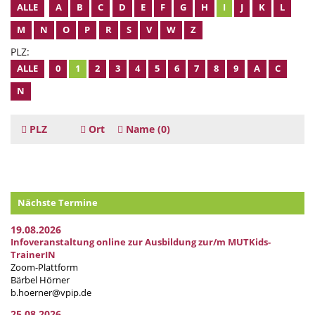
ALLE
A
B
C
D
E
F
G
H
I
J
K
L
M
N
O
P
R
S
V
W
Z
PLZ:
ALLE
0
1
2
3
4
5
6
7
8
9
A
C
N
PLZ
Ort
Name
(0)
Nächste Termine
19.08.2026
Infoveranstaltung online zur Ausbildung zur/m MUTKids-
TrainerIN
Zoom-Plattform
Bärbel Hörner
b.hoerner@vpip.de
25.08.2026