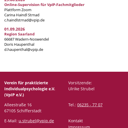
Online-Supervision für VpIP-Fachmitglieder
Plattform Zoom
Carina Haindl Strnad
c.haindlstrnad@vpip.de
01.09.2026
Region Saarland
66687 Wadern-Noswendel
Doris Haupenthal
d.haupenthal@vpip.de
Verein für praktizierte
Vorsitzende:
Individualpsychologie e.V.
Ulrike Strubel
(VpIP e.V.)
Alleestraße 16
Tel.:
06235 - 77 07
67105 Schifferstadt
E-Mail:
u.strubel@vpip.de
Kontakt
Impressum