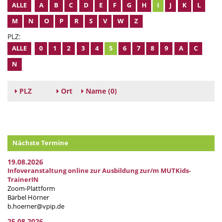
ALLE
A
B
C
D
E
F
G
H
I
J
K
L
M
N
O
P
R
S
V
W
Z
PLZ:
ALLE
0
1
2
3
4
5
6
7
8
9
A
C
N
PLZ
Ort
Name
(0)
Nächste Termine
19.08.2026
Infoveranstaltung online zur Ausbildung zur/m MUTKids-
TrainerIN
Zoom-Plattform
Bärbel Hörner
b.hoerner@vpip.de
25.08.2026