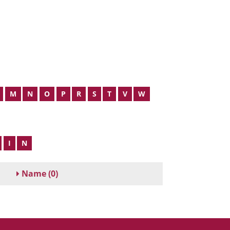
M
N
O
P
R
S
T
V
W
I
N
Name
(0)