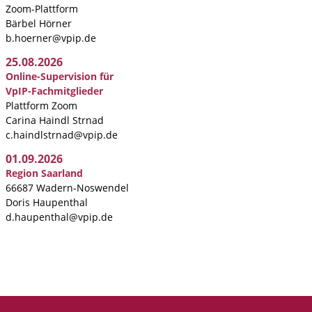
Zoom-Plattform
Bärbel Hörner
b.hoerner@vpip.de
25.08.2026
Online-Supervision für
VpIP-Fachmitglieder
Plattform Zoom
Carina Haindl Strnad
c.haindlstrnad@vpip.de
01.09.2026
Region Saarland
66687 Wadern-Noswendel
Doris Haupenthal
d.haupenthal@vpip.de