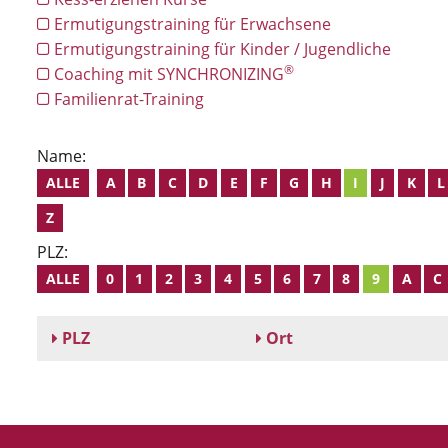
Ermutigungstraining für Erwachsene
Ermutigungstraining für Kinder / Jugendliche
®
Coaching mit SYNCHRONIZING
Familienrat-Training
Name:
ALLE
A
B
C
D
E
F
G
H
I
J
K
L
Z
PLZ:
ALLE
0
1
2
3
4
5
6
7
8
9
A
C
PLZ
Ort