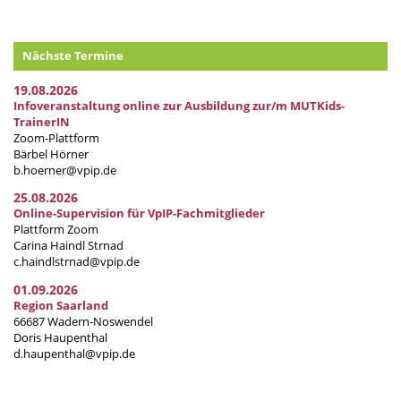
Nächste Termine
19.08.2026
Infoveranstaltung online zur Ausbildung zur/m MUTKids-
TrainerIN
Zoom-Plattform
Bärbel Hörner
b.hoerner@vpip.de
25.08.2026
Online-Supervision für VpIP-Fachmitglieder
Plattform Zoom
Carina Haindl Strnad
c.haindlstrnad@vpip.de
01.09.2026
Region Saarland
66687 Wadern-Noswendel
Doris Haupenthal
d.haupenthal@vpip.de