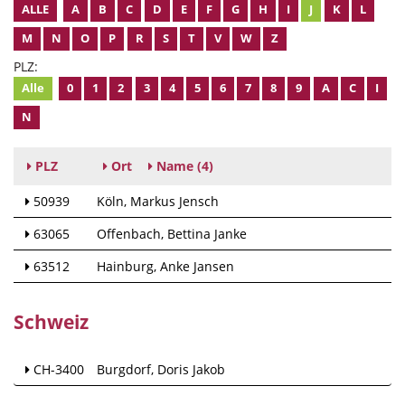
ALLE
A
B
C
D
E
F
G
H
I
J
K
L
M
N
O
P
R
S
T
V
W
Z
PLZ:
Alle
0
1
2
3
4
5
6
7
8
9
A
C
I
N
PLZ
Ort
Name
(4)
50939
Köln
Markus Jensch
63065
Offenbach
Bettina Janke
63512
Hainburg
Anke Jansen
Schweiz
CH-3400
Burgdorf
Doris Jakob