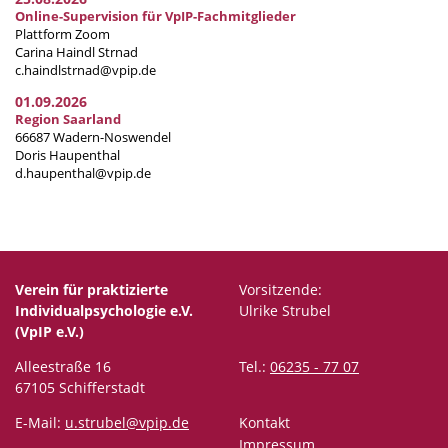
Online-Supervision für VpIP-Fachmitglieder
Plattform Zoom
Carina Haindl Strnad
c.haindlstrnad@vpip.de
01.09.2026
Region Saarland
66687 Wadern-Noswendel
Doris Haupenthal
d.haupenthal@vpip.de
Verein für praktizierte
Vorsitzende:
Individualpsychologie e.V.
Ulrike Strubel
(VpIP e.V.)
Alleestraße 16
Tel.:
06235 - 77 07
67105 Schifferstadt
E-Mail:
u.strubel@vpip.de
Kontakt
Impressum