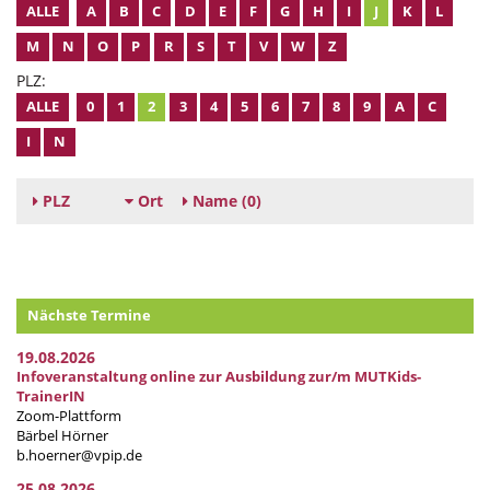
ALLE
A
B
C
D
E
F
G
H
I
J
K
L
M
N
O
P
R
S
T
V
W
Z
PLZ:
ALLE
0
1
2
3
4
5
6
7
8
9
A
C
I
N
PLZ
Ort
Name
(0)
Nächste Termine
19.08.2026
Infoveranstaltung online zur Ausbildung zur/m MUTKids-
TrainerIN
Zoom-Plattform
Bärbel Hörner
b.hoerner@vpip.de
25.08.2026