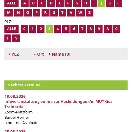
ALLE
A
B
C
D
E
F
G
H
I
J
K
L
M
N
O
P
R
S
T
V
W
Z
PLZ:
ALLE
0
1
2
3
4
5
6
7
8
9
A
C
I
N
PLZ
Ort
Name
(0)
Nächste Termine
19.08.2026
Infoveranstaltung online zur Ausbildung zur/m MUTKids-
TrainerIN
Zoom-Plattform
Bärbel Hörner
b.hoerner@vpip.de
25.08.2026