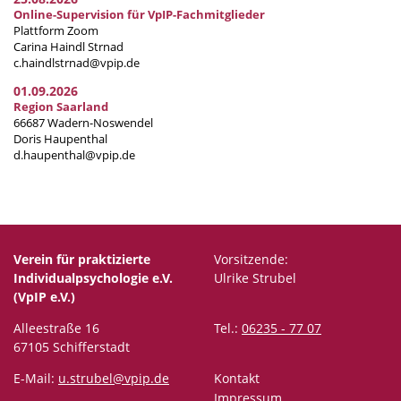
Online-Supervision für VpIP-Fachmitglieder
Plattform Zoom
Carina Haindl Strnad
c.haindlstrnad@vpip.de
01.09.2026
Region Saarland
66687 Wadern-Noswendel
Doris Haupenthal
d.haupenthal@vpip.de
Verein für praktizierte
Vorsitzende:
Individualpsychologie e.V.
Ulrike Strubel
(VpIP e.V.)
Alleestraße 16
Tel.:
06235 - 77 07
67105 Schifferstadt
E-Mail:
u.strubel@vpip.de
Kontakt
Impressum