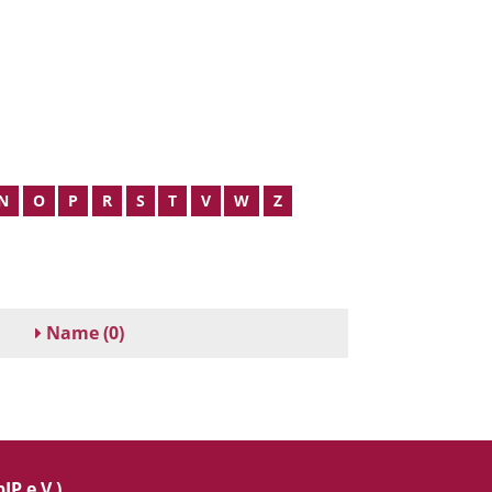
N
O
P
R
S
T
V
W
Z
Name
(0)
IP e.V.)