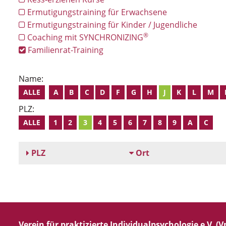
Ermutigungstraining für Erwachsene
Ermutigungstraining für Kinder / Jugendliche
®
Coaching mit SYNCHRONIZING
Familienrat-Training
Name:
ALLE
A
B
C
D
F
G
H
J
K
L
M
PLZ:
ALLE
1
2
3
4
5
6
7
8
9
A
C
PLZ
Ort
Verein für praktizierte Individualpsychologie e.V. (Vp