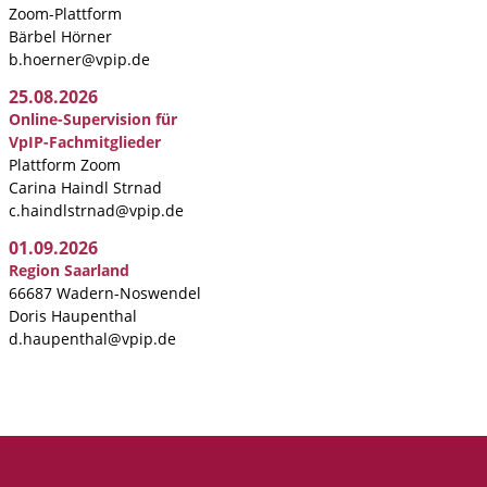
Zoom-Plattform
Bärbel Hörner
b.hoerner@vpip.de
25.08.2026
Online-Supervision für
VpIP-Fachmitglieder
Plattform Zoom
Carina Haindl Strnad
c.haindlstrnad@vpip.de
01.09.2026
Region Saarland
66687 Wadern-Noswendel
Doris Haupenthal
d.haupenthal@vpip.de