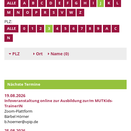
ALLE
A
B
C
D
E
F
G
H
I
J
K
L
M
N
O
P
R
S
V
W
Z
PLZ:
ALLE
0
1
2
3
4
5
6
7
8
9
A
C
N
PLZ
Ort
Name
(0)
Nächste Termine
19.08.2026
Infoveranstaltung online zur Ausbildung zur/m MUTKids-
TrainerIN
Zoom-Plattform
Bärbel Hörner
b.hoerner@vpip.de
25.08.2026