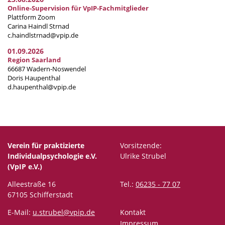
Online-Supervision für VpIP-Fachmitglieder
Plattform Zoom
Carina Haindl Strnad
c.haindlstrnad@vpip.de
01.09.2026
Region Saarland
66687 Wadern-Noswendel
Doris Haupenthal
d.haupenthal@vpip.de
Verein für praktizierte
Vorsitzende:
Individualpsychologie e.V.
Ulrike Strubel
(VpIP e.V.)
Alleestraße 16
Tel.:
06235 - 77 07
67105 Schifferstadt
E-Mail:
u.strubel@vpip.de
Kontakt
Impressum