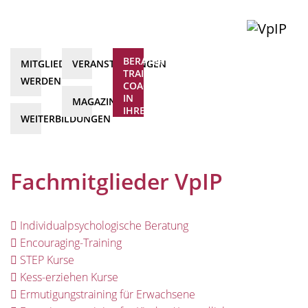
BERATER*INNEN,
MITGLIED
VERANSTALTUNGEN
TRAINER*INNEN,
WERDEN
COACHS
IN
MAGAZIN
IHRER
WEITERBILDUNGEN
NÄHE
Fachmitglieder VpIP
Individualpsychologische Beratung
Encouraging-Training
STEP Kurse
Kess-erziehen Kurse
Ermutigungstraining für Erwachsene