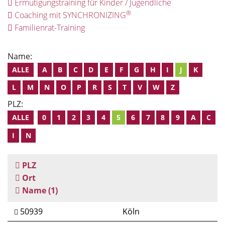
Ermutigungstraining für Kinder / Jugendliche
®
Coaching mit SYNCHRONIZING
Familienrat-Training
Name:
ALLE
A
B
C
D
E
F
G
H
I
J
K
L
M
N
O
P
R
S
T
V
W
Z
PLZ:
ALLE
0
1
2
3
4
5
6
7
8
9
A
C
I
N
PLZ
Ort
Name
(1)
50939
Köln