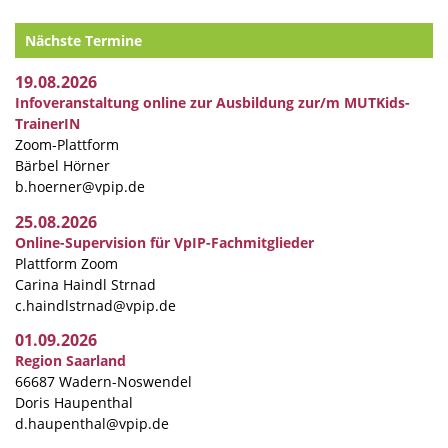
Nächste Termine
19.08.2026
Infoveranstaltung online zur Ausbildung zur/m MUTKids-
TrainerIN
Zoom-Plattform
Bärbel Hörner
b.hoerner@vpip.de
25.08.2026
Online-Supervision für VpIP-Fachmitglieder
Plattform Zoom
Carina Haindl Strnad
c.haindlstrnad@vpip.de
01.09.2026
Region Saarland
66687 Wadern-Noswendel
Doris Haupenthal
d.haupenthal@vpip.de