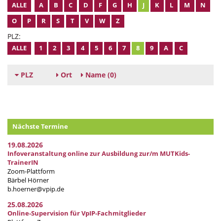
ALLE
A
B
C
D
F
G
H
J
K
L
M
N
O
P
R
S
T
V
W
Z
PLZ:
ALLE
1
2
3
4
5
6
7
8
9
A
C
PLZ
Ort
Name
(0)
Nächste Termine
19.08.2026
Infoveranstaltung online zur Ausbildung zur/m MUTKids-
TrainerIN
Zoom-Plattform
Bärbel Hörner
b.hoerner@vpip.de
25.08.2026
Online-Supervision für VpIP-Fachmitglieder