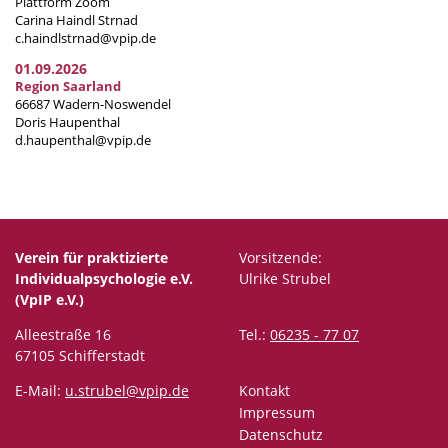
Plattform Zoom
Carina Haindl Strnad
c.haindlstrnad@vpip.de
01.09.2026
Region Saarland
66687 Wadern-Noswendel
Doris Haupenthal
d.haupenthal@vpip.de
Verein für praktizierte
Vorsitzende:
Individualpsychologie e.V.
Ulrike Strubel
(VpIP e.V.)
Alleestraße 16
Tel.:
06235 - 77 07
67105 Schifferstadt
E-Mail:
u.strubel@vpip.de
Kontakt
Impressum
Datenschutz