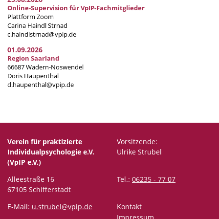
Online-Supervision für VpIP-Fachmitglieder
Plattform Zoom
Carina Haindl Strnad
c.haindlstrnad@vpip.de
01.09.2026
Region Saarland
66687 Wadern-Noswendel
Doris Haupenthal
d.haupenthal@vpip.de
Verein für praktizierte
Vorsitzende:
Individualpsychologie e.V.
Ulrike Strubel
(VpIP e.V.)
Alleestraße 16
Tel.:
06235 - 77 07
67105 Schifferstadt
E-Mail:
u.strubel@vpip.de
Kontakt
Impressum