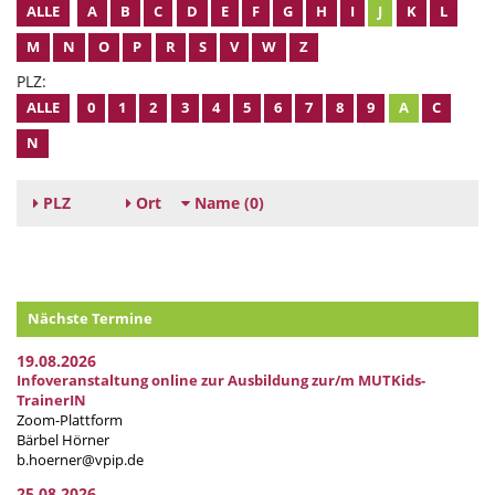
ALLE
A
B
C
D
E
F
G
H
I
J
K
L
M
N
O
P
R
S
V
W
Z
PLZ:
ALLE
0
1
2
3
4
5
6
7
8
9
A
C
N
PLZ
Ort
Name
(0)
Nächste Termine
19.08.2026
Infoveranstaltung online zur Ausbildung zur/m MUTKids-
TrainerIN
Zoom-Plattform
Bärbel Hörner
b.hoerner@vpip.de
25.08.2026