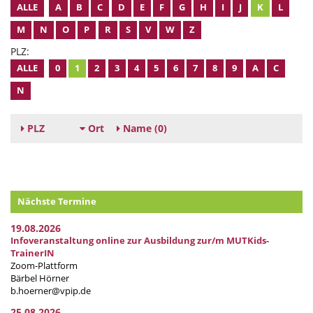
ALLE
A
B
C
D
E
F
G
H
I
J
K
L
M
N
O
P
R
S
V
W
Z
PLZ:
ALLE
0
1
2
3
4
5
6
7
8
9
A
C
N
PLZ
Ort
Name
(0)
Nächste Termine
19.08.2026
Infoveranstaltung online zur Ausbildung zur/m MUTKids-
TrainerIN
Zoom-Plattform
Bärbel Hörner
b.hoerner@vpip.de
25.08.2026