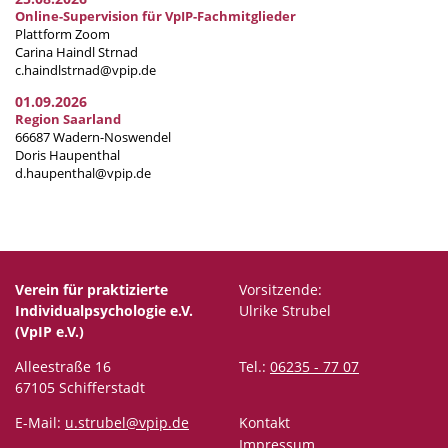
Online-Supervision für VpIP-Fachmitglieder
Plattform Zoom
Carina Haindl Strnad
c.haindlstrnad@vpip.de
01.09.2026
Region Saarland
66687 Wadern-Noswendel
Doris Haupenthal
d.haupenthal@vpip.de
Verein für praktizierte
Vorsitzende:
Individualpsychologie e.V.
Ulrike Strubel
(VpIP e.V.)
Alleestraße 16
Tel.:
06235 - 77 07
67105 Schifferstadt
E-Mail:
u.strubel@vpip.de
Kontakt
Impressum