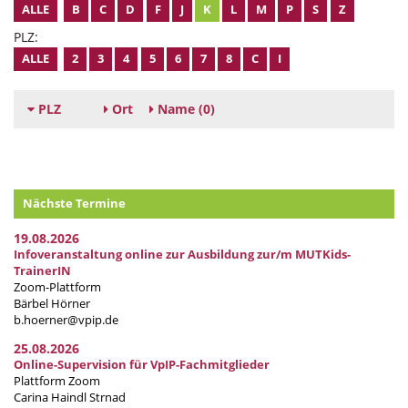
ALLE
B
C
D
F
J
K
L
M
P
S
Z
PLZ:
ALLE
2
3
4
5
6
7
8
C
I
PLZ
Ort
Name
(0)
Nächste Termine
19.08.2026
Infoveranstaltung online zur Ausbildung zur/m MUTKids-
TrainerIN
Zoom-Plattform
Bärbel Hörner
b.hoerner@vpip.de
25.08.2026
Online-Supervision für VpIP-Fachmitglieder
Plattform Zoom
Carina Haindl Strnad