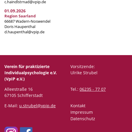
c.haindlstrnad@vpip.de
01.09.2026
Region Saarland
66687 Wadern-Noswendel
Doris Haupenthal
d.haupenthal@vpip.de
Verein für praktizierte
Vorsitzende:
Individualpsychologie e.V.
Ulrike Strubel
(VpIP e.V.)
Alleestraße 16
Tel.:
06235 - 77 07
67105 Schifferstadt
E-Mail:
u.strubel@vpip.de
Kontakt
Impressum
Datenschutz