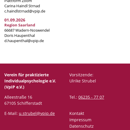
Plattform Zoom
Carina Haindl Strnad
c.haindlstrnad@vpip.de
01.09.2026
Region Saarland
66687 Wadern-Noswendel
Doris Haupenthal
d.haupenthal@vpip.de
Verein für praktizierte
Vorsitzende:
Individualpsychologie e.V.
Ulrike Strubel
(VpIP e.V.)
Alleestraße 16
Tel.:
06235 - 77 07
67105 Schifferstadt
E-Mail:
u.strubel@vpip.de
Kontakt
Impressum
Datenschutz