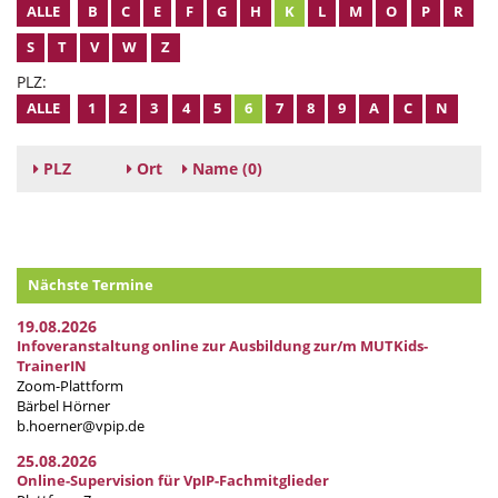
ALLE
B
C
E
F
G
H
K
L
M
O
P
R
S
T
V
W
Z
PLZ:
ALLE
1
2
3
4
5
6
7
8
9
A
C
N
PLZ
Ort
Name
(0)
Nächste Termine
19.08.2026
Infoveranstaltung online zur Ausbildung zur/m MUTKids-
TrainerIN
Zoom-Plattform
Bärbel Hörner
b.hoerner@vpip.de
25.08.2026
Online-Supervision für VpIP-Fachmitglieder