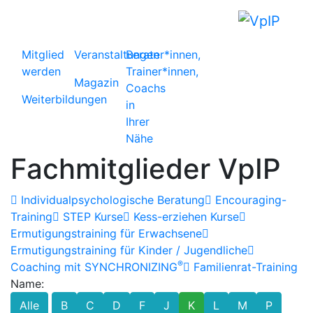
Mitglied
Veranstaltungen
Berater*innen,
werden
Trainer*innen,
Magazin
Coachs
Weiterbildungen
in
Ihrer
Nähe
Fachmitglieder VpIP
Individualpsychologische Beratung
Encouraging-
Training
STEP Kurse
Kess-erziehen Kurse
Ermutigungstraining für Erwachsene
Ermutigungstraining für Kinder / Jugendliche
®
Coaching mit SYNCHRONIZING
Familienrat-Training
Name:
Alle
B
C
D
F
J
K
L
M
P