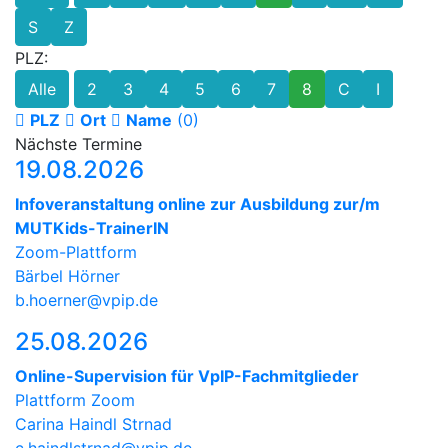
S
Z
PLZ:
Alle
2
3
4
5
6
7
8
C
I
PLZ
Ort
Name
(0)
Nächste Termine
19.08.2026
Infoveranstaltung online zur Ausbildung zur/m
MUTKids-TrainerIN
Zoom-Plattform
Bärbel Hörner
b.hoerner@vpip.de
25.08.2026
Online-Supervision für VpIP-Fachmitglieder
Plattform Zoom
Carina Haindl Strnad
c.haindlstrnad@vpip.de