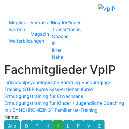
Mitglied
Veranstaltungen
Berater*innen,
werden
Trainer*innen,
Magazin
Coachs
Weiterbildungen
in
Ihrer
Nähe
Fachmitglieder VpIP
Individualpsychologische Beratung
Encouraging-
Training
STEP Kurse
Kess-erziehen Kurse
Ermutigungstraining für Erwachsene
Ermutigungstraining für Kinder / Jugendliche
Coaching
®
mit SYNCHRONIZING
Familienrat-Training
Name:
Alle
B
F
H
K
L
P
V
Z