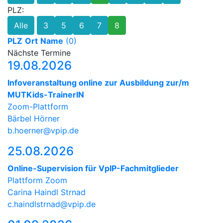
PLZ:
Alle
3
5
6
7
8
PLZ
Ort
Name
(0)
Nächste Termine
19.08.2026
Infoveranstaltung online zur Ausbildung zur/m
MUTKids-TrainerIN
Zoom-Plattform
Bärbel Hörner
b.hoerner@vpip.de
25.08.2026
Online-Supervision für VpIP-Fachmitglieder
Plattform Zoom
Carina Haindl Strnad
c.haindlstrnad@vpip.de