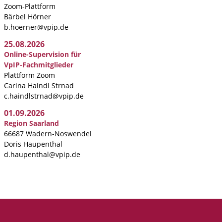
Zoom-Plattform
Bärbel Hörner
b.hoerner@vpip.de
25.08.2026
Online-Supervision für
VpIP-Fachmitglieder
Plattform Zoom
Carina Haindl Strnad
c.haindlstrnad@vpip.de
01.09.2026
Region Saarland
66687 Wadern-Noswendel
Doris Haupenthal
d.haupenthal@vpip.de