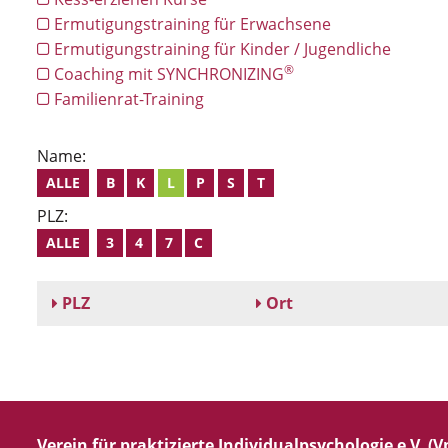
Ermutigungstraining für Erwachsene
Ermutigungstraining für Kinder / Jugendliche
®
Coaching mit SYNCHRONIZING
Familienrat-Training
Name:
ALLE
B
K
L
P
S
T
PLZ:
ALLE
3
4
7
C
PLZ
Ort
Verein für praktizierte Individualpsychologie e.V. (Vp