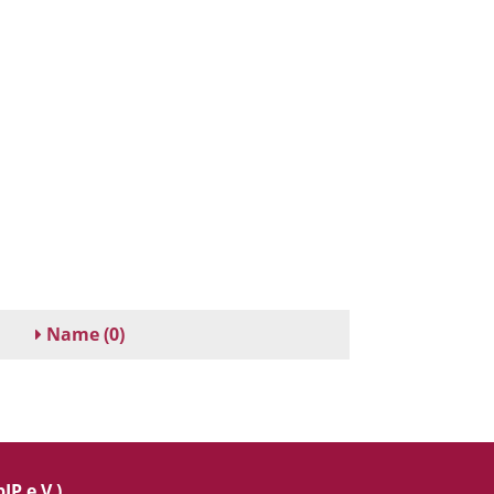
Name
(0)
IP e.V.)