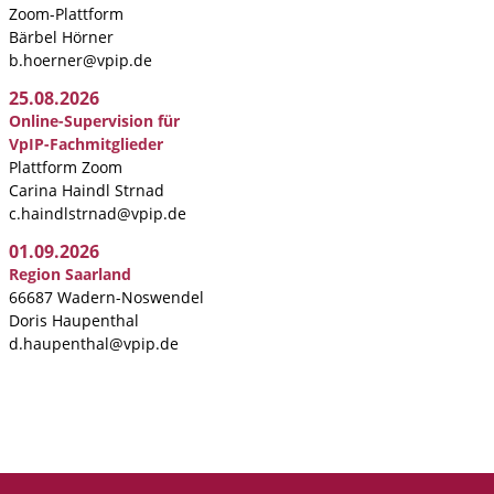
Zoom-Plattform
Bärbel Hörner
b.hoerner@vpip.de
25.08.2026
Online-Supervision für
VpIP-Fachmitglieder
Plattform Zoom
Carina Haindl Strnad
c.haindlstrnad@vpip.de
01.09.2026
Region Saarland
66687 Wadern-Noswendel
Doris Haupenthal
d.haupenthal@vpip.de