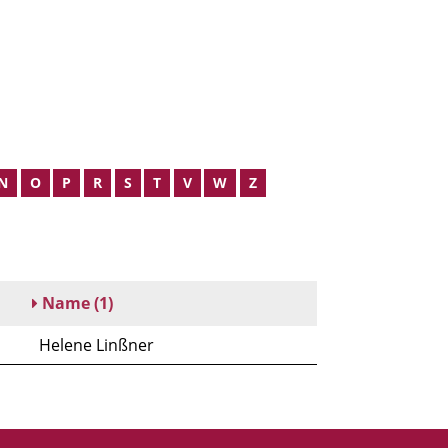
N
O
P
R
S
T
V
W
Z
Name
(1)
Helene Linßner