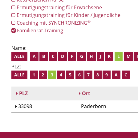
Ermutigungstraining für Erwachsene
Ermutigungstraining für Kinder / Jugendliche
®
Coaching mit SYNCHRONIZING
Familienrat-Training
Name:
ALLE
A
B
C
D
F
G
H
J
K
L
M
PLZ:
ALLE
1
2
3
4
5
6
7
8
9
A
C
PLZ
Ort
33098
Paderborn