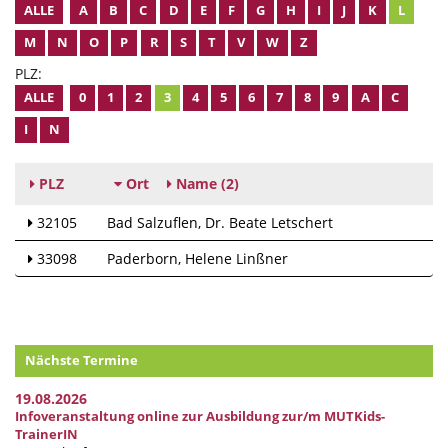
ALLE
A
B
C
D
E
F
G
H
I
J
K
L
M
N
O
P
R
S
T
V
W
Z
PLZ:
ALLE
0
1
2
3
4
5
6
7
8
9
A
C
I
N
PLZ
Ort
Name
(2)
32105
Bad Salzuflen
Dr. Beate Letschert
33098
Paderborn
Helene Linßner
Nächste Termine
19.08.2026
Infoveranstaltung online zur Ausbildung zur/m MUTKids-
TrainerIN