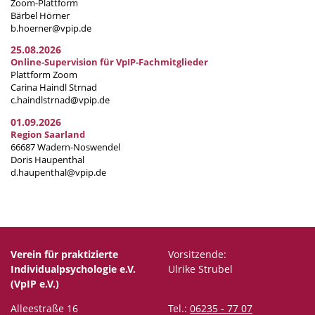
Zoom-Plattform
Bärbel Hörner
b.hoerner@vpip.de
25.08.2026
Online-Supervision für VpIP-Fachmitglieder
Plattform Zoom
Carina Haindl Strnad
c.haindlstrnad@vpip.de
01.09.2026
Region Saarland
66687 Wadern-Noswendel
Doris Haupenthal
d.haupenthal@vpip.de
Verein für praktizierte
Vorsitzende:
Individualpsychologie e.V.
Ulrike Strubel
(VpIP e.V.)
Alleestraße 16
Tel.:
06235 - 77 07