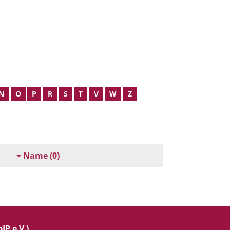
N
O
P
R
S
T
V
W
Z
Name
(0)
IP e.V.)