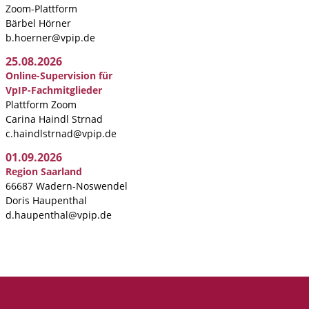
Zoom-Plattform
Bärbel Hörner
b.hoerner@vpip.de
25.08.2026
Online-Supervision für
VpIP-Fachmitglieder
Plattform Zoom
Carina Haindl Strnad
c.haindlstrnad@vpip.de
01.09.2026
Region Saarland
66687 Wadern-Noswendel
Doris Haupenthal
d.haupenthal@vpip.de