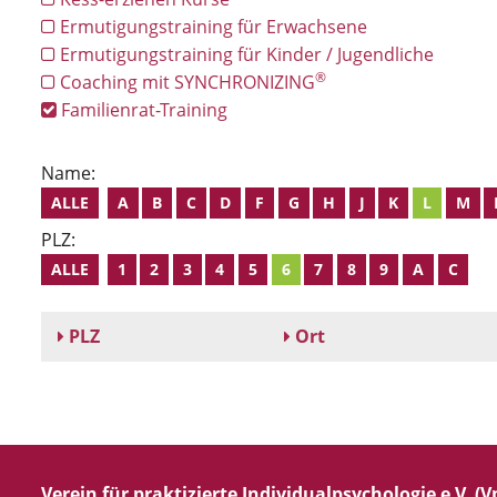
Ermutigungstraining für Erwachsene
Ermutigungstraining für Kinder / Jugendliche
®
Coaching mit SYNCHRONIZING
Familienrat-Training
Name:
ALLE
A
B
C
D
F
G
H
J
K
L
M
PLZ:
ALLE
1
2
3
4
5
6
7
8
9
A
C
PLZ
Ort
Verein für praktizierte Individualpsychologie e.V. (Vp