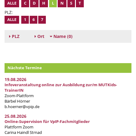
ALLE
C
D
H
L
N
S
T
PLZ:
ALLE
1
6
7
PLZ
Ort
Name
(0)
Nächste Termine
19.08.2026
Infoveranstaltung online zur Ausbildung zur/m MUTKids-
TrainerIN
Zoom-Plattform
Bärbel Hörner
b.hoerner@vpip.de
25.08.2026
Online-Supervision für VpIP-Fachmitglieder
Plattform Zoom
Carina Haindl Strnad