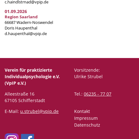
c.haindlstrnad@vpip.de
01.09.2026
Region Saarland
66687 Wadern-Noswendel
Doris Haupenthal
d.haupenthal@vpip.de
Verein für praktizierte
Vorsitzende:
Individualpsychologie e.V.
Ulrike Strubel
(VpIP e.V.)
Alleestraße 16
Tel.:
06235 - 77 07
67105 Schifferstadt
E-Mail:
u.strubel@vpip.de
Kontakt
Impressum
Datenschutz