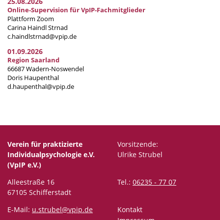
25.08.2026
Online-Supervision für VpIP-Fachmitglieder
Plattform Zoom
Carina Haindl Strnad
c.haindlstrnad@vpip.de
01.09.2026
Region Saarland
66687 Wadern-Noswendel
Doris Haupenthal
d.haupenthal@vpip.de
Verein für praktizierte
Vorsitzende:
Individualpsychologie e.V.
Ulrike Strubel
(VpIP e.V.)
Alleestraße 16
Tel.:
06235 - 77 07
67105 Schifferstadt
E-Mail:
u.strubel@vpip.de
Kontakt