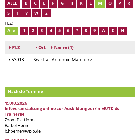
ALLE
B
C
E
F
G
H
K
L
M
O
P
R
S
T
V
W
Z
PLZ:
Alle
1
2
3
4
5
6
7
8
9
A
C
N
PLZ
Ort
Name
(1)
53913
Swisttal
Annemie Mahlberg
Nächste Termine
19.08.2026
Infoveranstaltung online zur Ausbildung zur/m MUTKids-
TrainerIN
Zoom-Plattform
Bärbel Hörner
b.hoerner@vpip.de