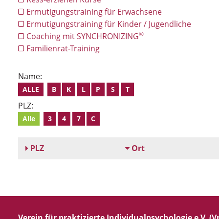
Ermutigungstraining für Erwachsene
Ermutigungstraining für Kinder / Jugendliche
®
Coaching mit SYNCHRONIZING
Familienrat-Training
Name:
ALLE
B
K
L
P
S
T
PLZ:
Alle
3
4
7
C
PLZ
Ort
Verein für praktizierte Individualpsychologie e.V. (Vp