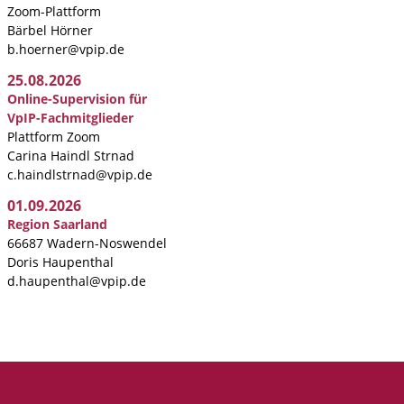
Zoom-Plattform
Bärbel Hörner
b.hoerner@vpip.de
25.08.2026
Online-Supervision für
VpIP-Fachmitglieder
Plattform Zoom
Carina Haindl Strnad
c.haindlstrnad@vpip.de
01.09.2026
Region Saarland
66687 Wadern-Noswendel
Doris Haupenthal
d.haupenthal@vpip.de