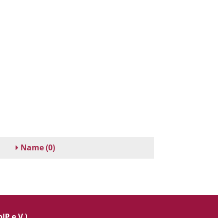
Name
(0)
IP e.V.)