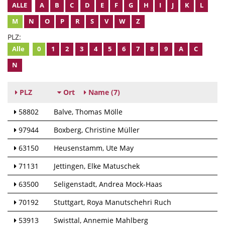
ALLE
A
B
C
D
E
F
G
H
I
J
K
L
M
N
O
P
R
S
V
W
Z
PLZ:
Alle
0
1
2
3
4
5
6
7
8
9
A
C
N
PLZ
Ort
Name
(7)
58802
Balve
Thomas Mölle
97944
Boxberg
Christine Müller
63150
Heusenstamm
Ute May
71131
Jettingen
Elke Matuschek
63500
Seligenstadt
Andrea Mock-Haas
70192
Stuttgart
Roya Manutschehri Ruch
53913
Swisttal
Annemie Mahlberg