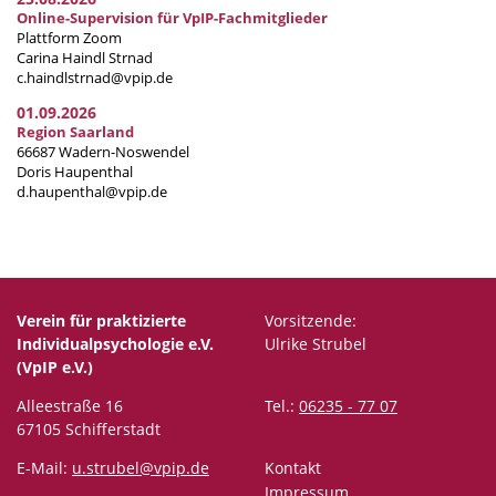
Online-Supervision für VpIP-Fachmitglieder
Plattform Zoom
Carina Haindl Strnad
c.haindlstrnad@vpip.de
01.09.2026
Region Saarland
66687 Wadern-Noswendel
Doris Haupenthal
d.haupenthal@vpip.de
Verein für praktizierte
Vorsitzende:
Individualpsychologie e.V.
Ulrike Strubel
(VpIP e.V.)
Alleestraße 16
Tel.:
06235 - 77 07
67105 Schifferstadt
E-Mail:
u.strubel@vpip.de
Kontakt
Impressum