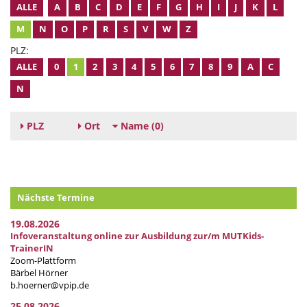
ALLE
A
B
C
D
E
F
G
H
I
J
K
L
M
N
O
P
R
S
V
W
Z
PLZ:
ALLE
0
1
2
3
4
5
6
7
8
9
A
C
N
PLZ
Ort
Name
(0)
Nächste Termine
19.08.2026
Infoveranstaltung online zur Ausbildung zur/m MUTKids-
TrainerIN
Zoom-Plattform
Bärbel Hörner
b.hoerner@vpip.de
25.08.2026