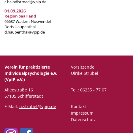
c.haindlstrnad@vpip.de
01.09.2026
Region Saarland
66687 Wadern-Noswendel
Doris Haupenthal
d.haupenthal@vpip.de
Verein für praktizierte
Vorsitzende:
Individualpsychologie e.V.
Ulrike Strubel
(VpIP e.V.)
Alleestraße 16
Tel.:
06235 - 77 07
67105 Schifferstadt
E-Mail:
u.strubel@vpip.de
Kontakt
Impressum
Datenschutz