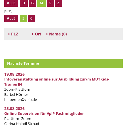
ALLE
D
G
M
S
Z
PLZ:
ALLE
3
6
PLZ
Ort
Name
(0)
Nächste Termine
19.08.2026
Infoveranstaltung online zur Ausbildung zur/m MUTKids-
TrainerIN
Zoom-Plattform
Bärbel Hörner
b.hoerner@vpip.de
25.08.2026
Online-Supervision für VpIP-Fachmitglieder
Plattform Zoom
Carina Haindl Strnad