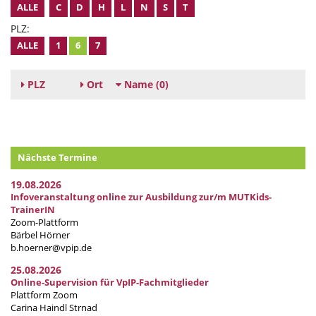
ALLE
C
D
H
L
N
S
T
PLZ:
ALLE
1
6
7
PLZ
Ort
Name
(0)
Nächste Termine
19.08.2026
Infoveranstaltung online zur Ausbildung zur/m MUTKids-
TrainerIN
Zoom-Plattform
Bärbel Hörner
b.hoerner@vpip.de
25.08.2026
Online-Supervision für VpIP-Fachmitglieder
Plattform Zoom
Carina Haindl Strnad