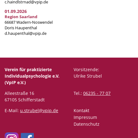
c.haindlstrnad@vpip.de
01.09.2026
Region Saarland
66687 Wadern-Noswendel
Doris Haupenthal
d.haupenthal@vpip.de
Verein für praktizierte
Vorsitzende:
Individualpsychologie e.V.
Ulrike Strubel
(VpIP e.V.)
Alleestraße 16
Tel.:
06235 - 77 07
67105 Schifferstadt
E-Mail:
u.strubel@vpip.de
Kontakt
Impressum
Datenschutz