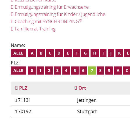
Ermutigungstraining für Erwachsene
Ermutigungstraining für Kinder / Jugendliche
®
Coaching mit SYNCHRONIZING
Familienrat-Training
Name:
ALLE
A
B
C
D
E
F
G
H
I
J
K
L
PLZ:
ALLE
0
1
2
3
4
5
6
7
8
9
A
C
PLZ
Ort
71131
Jettingen
70192
Stuttgart