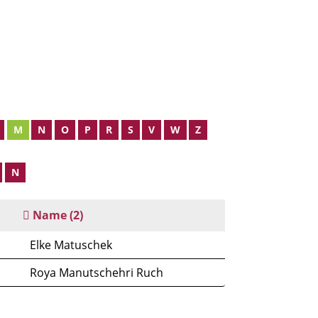
M
N
O
P
R
S
V
W
Z
N
Name
(2)
Elke Matuschek
Roya Manutschehri Ruch