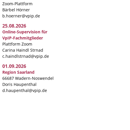
Zoom-Plattform
Bärbel Hörner
b.hoerner@vpip.de
25.08.2026
Online-Supervision für
VpIP-Fachmitglieder
Plattform Zoom
Carina Haindl Strnad
c.haindlstrnad@vpip.de
01.09.2026
Region Saarland
66687 Wadern-Noswendel
Doris Haupenthal
d.haupenthal@vpip.de