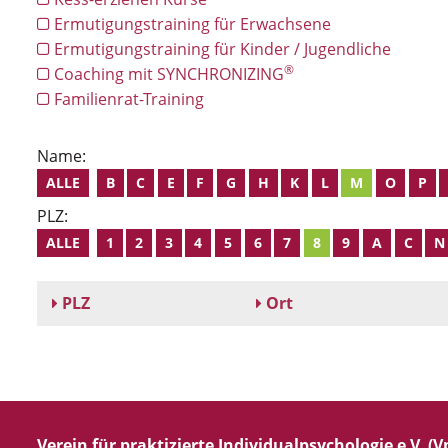
Ermutigungstraining für Erwachsene
Ermutigungstraining für Kinder / Jugendliche
®
Coaching mit SYNCHRONIZING
Familienrat-Training
Name:
ALLE
B
C
E
F
G
H
K
L
M
O
P
PLZ:
ALLE
1
2
3
4
5
6
7
8
9
A
C
N
PLZ
Ort
Verein für praktizierte Individualpsychologie e.V. (Vp