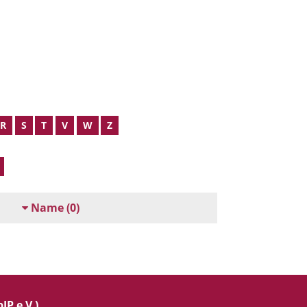
R
S
T
V
W
Z
Name
(0)
IP e.V.)