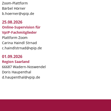
Zoom-Plattform
Bärbel Hörner
b.hoerner@vpip.de
25.08.2026
Online-Supervision für
VpIP-Fachmitglieder
Plattform Zoom
Carina Haindl Strnad
c.haindlstrnad@vpip.de
01.09.2026
Region Saarland
66687 Wadern-Noswendel
Doris Haupenthal
d.haupenthal@vpip.de