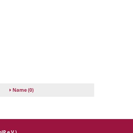
Name
(0)
IP e.V.)