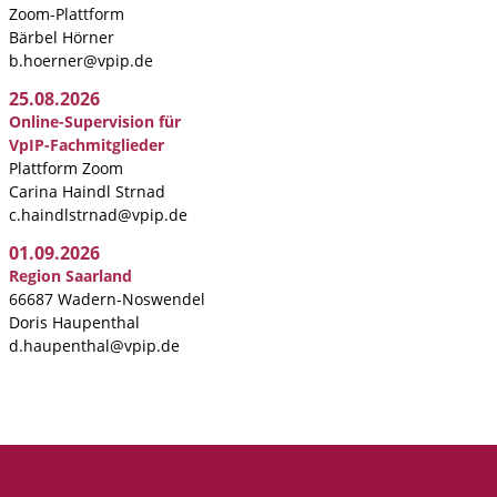
Zoom-Plattform
Bärbel Hörner
b.hoerner@vpip.de
25.08.2026
Online-Supervision für
VpIP-Fachmitglieder
Plattform Zoom
Carina Haindl Strnad
c.haindlstrnad@vpip.de
01.09.2026
Region Saarland
66687 Wadern-Noswendel
Doris Haupenthal
d.haupenthal@vpip.de