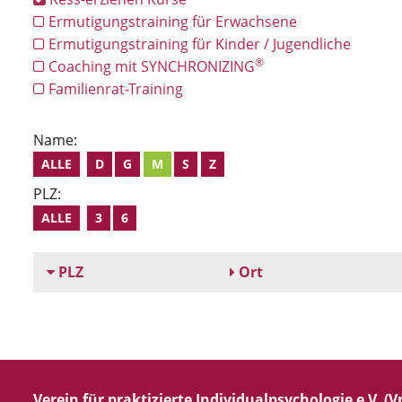
Ermutigungstraining für Erwachsene
Ermutigungstraining für Kinder / Jugendliche
®
Coaching mit SYNCHRONIZING
Familienrat-Training
Name:
ALLE
D
G
M
S
Z
PLZ:
ALLE
3
6
PLZ
Ort
Verein für praktizierte Individualpsychologie e.V. (Vp