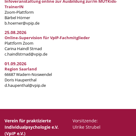
Infoveranstaltung online zur Ausbildung zur/m MUTKids-
TrainerIN
Zoom-Plattform
Bärbel Hörner
b.hoerner@vpip.de
25.08.2026
Online-Supervision für VpIP-Fachmitglieder
Plattform Zoom
Carina Haindl Strnad
c.haindlstrnad@vpip.de
01.09.2026
Region Saarland
66687 Wadern-Noswendel
Doris Haupenthal
d.haupenthal@vpip.de
Verein für praktizierte
Vorsitzende:
Individualpsychologie e.V.
Ulrike Strubel
(VpIP e.V.)