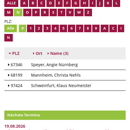
ALLE
A
B
C
D
E
F
G
H
I
J
K
L
M
N
O
P
R
S
T
V
W
Z
PLZ:
Alle
0
1
2
3
4
5
6
7
8
9
A
C
I
N
PLZ
Ort
Name
(3)
67346
Speyer
Angie Nürnberg
68199
Mannheim
Christa Nehls
97424
Schweinfurt
Klaus Neumeister
Nächste Termine
19.08.2026