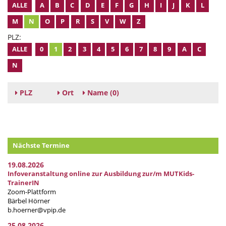
ALLE
A
B
C
D
E
F
G
H
I
J
K
L
M
N
O
P
R
S
V
W
Z
PLZ:
ALLE
0
1
2
3
4
5
6
7
8
9
A
C
N
PLZ
Ort
Name
(0)
Nächste Termine
19.08.2026
Infoveranstaltung online zur Ausbildung zur/m MUTKids-
TrainerIN
Zoom-Plattform
Bärbel Hörner
b.hoerner@vpip.de
25.08.2026