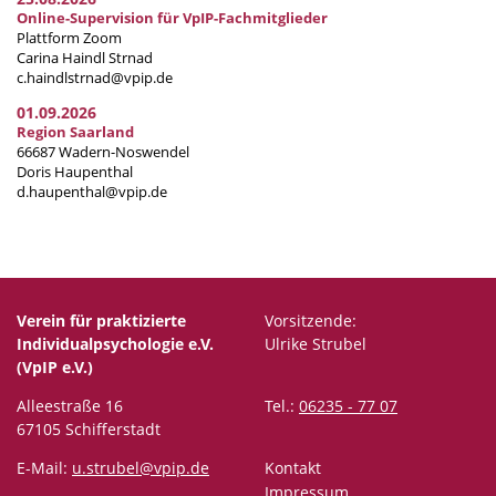
Online-Supervision für VpIP-Fachmitglieder
Plattform Zoom
Carina Haindl Strnad
c.haindlstrnad@vpip.de
01.09.2026
Region Saarland
66687 Wadern-Noswendel
Doris Haupenthal
d.haupenthal@vpip.de
Verein für praktizierte
Vorsitzende:
Individualpsychologie e.V.
Ulrike Strubel
(VpIP e.V.)
Alleestraße 16
Tel.:
06235 - 77 07
67105 Schifferstadt
E-Mail:
u.strubel@vpip.de
Kontakt
Impressum