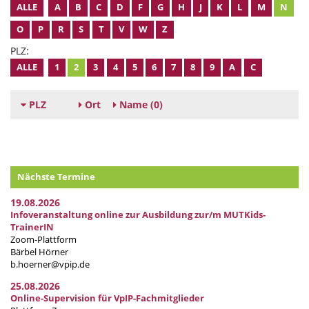
ALLE
A
B
C
D
F
G
H
J
K
L
M
N
O
P
R
S
T
V
W
Z
PLZ:
ALLE
1
2
3
4
5
6
7
8
9
A
C
PLZ
Ort
Name
(0)
Nächste Termine
19.08.2026
Infoveranstaltung online zur Ausbildung zur/m MUTKids-
TrainerIN
Zoom-Plattform
Bärbel Hörner
b.hoerner@vpip.de
25.08.2026
Online-Supervision für VpIP-Fachmitglieder