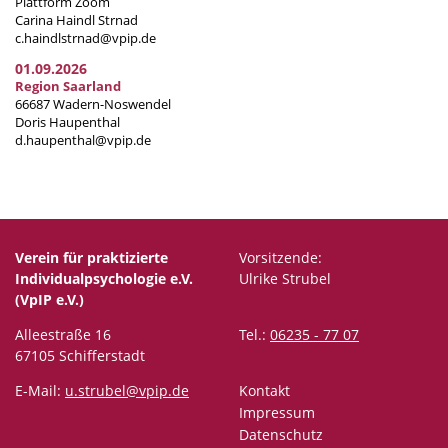
Plattform Zoom
Carina Haindl Strnad
c.haindlstrnad@vpip.de
01.09.2026
Region Saarland
66687 Wadern-Noswendel
Doris Haupenthal
d.haupenthal@vpip.de
Verein für praktizierte
Vorsitzende:
Individualpsychologie e.V.
Ulrike Strubel
(VpIP e.V.)
Alleestraße 16
Tel.:
06235 - 77 07
67105 Schifferstadt
E-Mail:
u.strubel@vpip.de
Kontakt
Impressum
Datenschutz