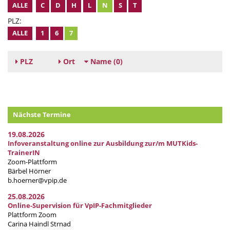
ALLE
C
D
H
L
N
S
T
PLZ:
ALLE
1
6
7
PLZ
Ort
Name
(0)
Nächste Termine
19.08.2026
Infoveranstaltung online zur Ausbildung zur/m MUTKids-
TrainerIN
Zoom-Plattform
Bärbel Hörner
b.hoerner@vpip.de
25.08.2026
Online-Supervision für VpIP-Fachmitglieder
Plattform Zoom
Carina Haindl Strnad