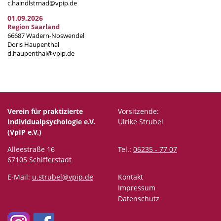
c.haindlstrnad@vpip.de
01.09.2026
Region Saarland
66687 Wadern-Noswendel
Doris Haupenthal
d.haupenthal@vpip.de
Verein für praktizierte
Vorsitzende:
Individualpsychologie e.V.
Ulrike Strubel
(VpIP e.V.)
Alleestraße 16
Tel.:
06235 - 77 07
67105 Schifferstadt
E-Mail:
u.strubel@vpip.de
Kontakt
Impressum
Datenschutz