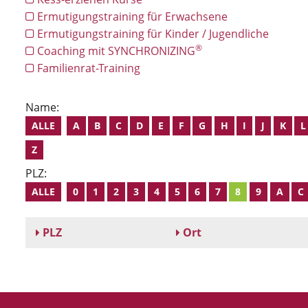
Ermutigungstraining für Erwachsene
Ermutigungstraining für Kinder / Jugendliche
®
Coaching mit SYNCHRONIZING
Familienrat-Training
Name:
ALLE
A
B
C
D
E
F
G
H
I
J
K
L
Z
PLZ:
ALLE
0
1
2
3
4
5
6
7
8
9
A
C
PLZ
Ort