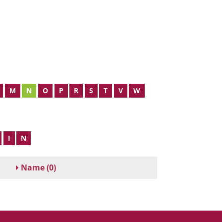
M
N
O
P
R
S
T
V
W
I
N
Name
(0)