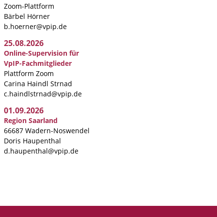
Zoom-Plattform
Bärbel Hörner
b.hoerner@vpip.de
25.08.2026
Online-Supervision für
VpIP-Fachmitglieder
Plattform Zoom
Carina Haindl Strnad
c.haindlstrnad@vpip.de
01.09.2026
Region Saarland
66687 Wadern-Noswendel
Doris Haupenthal
d.haupenthal@vpip.de