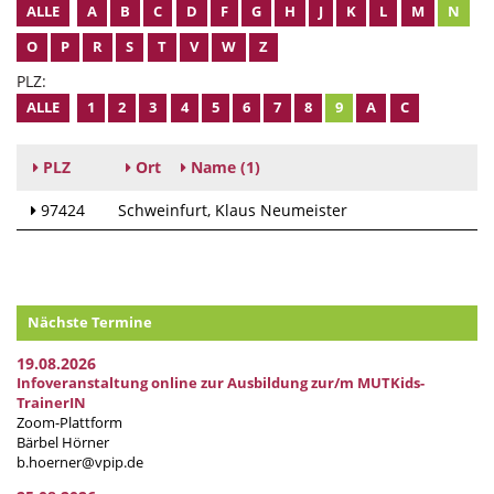
ALLE
A
B
C
D
F
G
H
J
K
L
M
N
O
P
R
S
T
V
W
Z
PLZ:
ALLE
1
2
3
4
5
6
7
8
9
A
C
PLZ
Ort
Name
(1)
97424
Schweinfurt
Klaus Neumeister
Nächste Termine
19.08.2026
Infoveranstaltung online zur Ausbildung zur/m MUTKids-
TrainerIN
Zoom-Plattform
Bärbel Hörner
b.hoerner@vpip.de