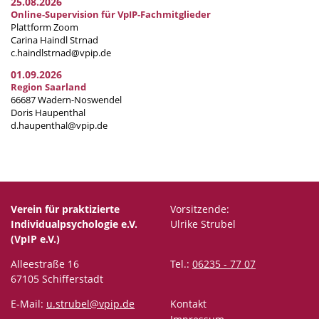
25.08.2026
Online-Supervision für VpIP-Fachmitglieder
Plattform Zoom
Carina Haindl Strnad
c.haindlstrnad@vpip.de
01.09.2026
Region Saarland
66687 Wadern-Noswendel
Doris Haupenthal
d.haupenthal@vpip.de
Verein für praktizierte
Vorsitzende:
Individualpsychologie e.V.
Ulrike Strubel
(VpIP e.V.)
Alleestraße 16
Tel.:
06235 - 77 07
67105 Schifferstadt
E-Mail:
u.strubel@vpip.de
Kontakt