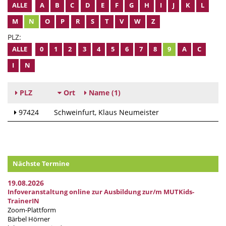
ALLE
A
B
C
D
E
F
G
H
I
J
K
L
M
N
O
P
R
S
T
V
W
Z
PLZ:
ALLE
0
1
2
3
4
5
6
7
8
9
A
C
I
N
PLZ
Ort
Name
(1)
97424
Schweinfurt
Klaus Neumeister
Nächste Termine
19.08.2026
Infoveranstaltung online zur Ausbildung zur/m MUTKids-
TrainerIN
Zoom-Plattform
Bärbel Hörner