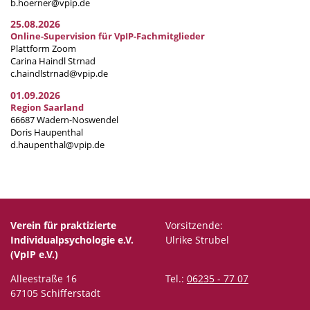
b.hoerner@vpip.de
25.08.2026
Online-Supervision für VpIP-Fachmitglieder
Plattform Zoom
Carina Haindl Strnad
c.haindlstrnad@vpip.de
01.09.2026
Region Saarland
66687 Wadern-Noswendel
Doris Haupenthal
d.haupenthal@vpip.de
Verein für praktizierte
Vorsitzende:
Individualpsychologie e.V.
Ulrike Strubel
(VpIP e.V.)
Alleestraße 16
Tel.:
06235 - 77 07
67105 Schifferstadt